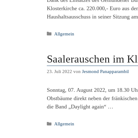
Dank des Einsatzes des Gemündener Bund
Klosterkirche ca. 220.000,- Euro aus 
Haushaltsausschuss in seiner Sitzung a
Kategorien
Allgemein
Saalerauschen im Kl
23. Juli 2022
von
Jesmond Panapparambil
Sonntag, 07. August 2022, um 18.30 Uhr
Obstbäume direkt neben der fränkischen
die Band „Daylight again“ …
Kategorien
Allgemein