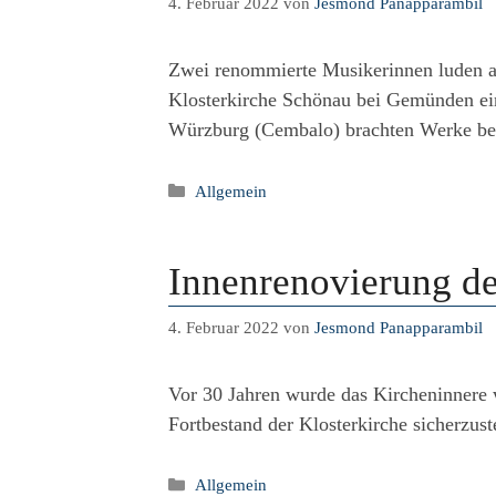
4. Februar 2022
von
Jesmond Panapparambil
Zwei renommierte Musikerinnen luden a
Klosterkirche Schönau bei Gemünden ein
Würzburg (Cembalo) brachten Werke ber
Kategorien
Allgemein
Innenrenovierung de
4. Februar 2022
von
Jesmond Panapparambil
Vor 30 Jahren wurde das Kircheninnere 
Fortbestand der Klosterkirche sicherzus
Kategorien
Allgemein