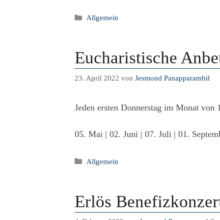
Kategorien
Allgemein
Eucharistische Anbe
23. April 2022
von
Jesmond Panapparambil
Jeden ersten Donnerstag im Monat von 1
05. Mai | 02. Juni | 07. Juli | 01. Sept
Kategorien
Allgemein
Erlös Benefizkonzert