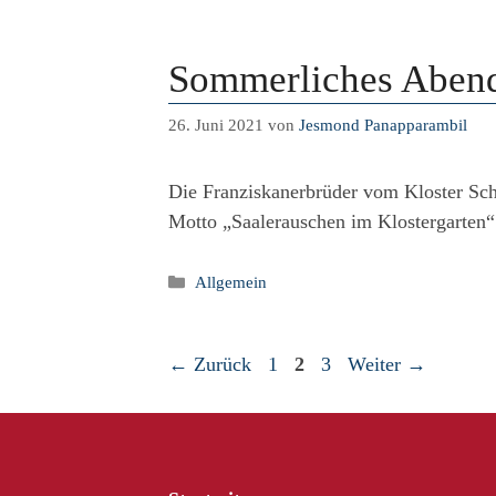
Sommerliches Aben
26. Juni 2021
von
Jesmond Panapparambil
Die Franziskanerbrüder vom Kloster Sc
Motto „Saalerauschen im Klostergarten“
Kategorien
Allgemein
Seite
Seite
Seite
←
Zurück
1
2
3
Weiter
→