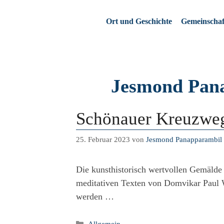
Zum
Inhalt
Ort und Geschichte
Gemeinschaf
springen
Jesmond Pan
Schönauer Kreuzwe
25. Februar 2023
von
Jesmond Panapparambil
Die kunsthistorisch wertvollen Gemälde
meditativen Texten von Domvikar Paul W
werden …
Kategorien
Allgemein