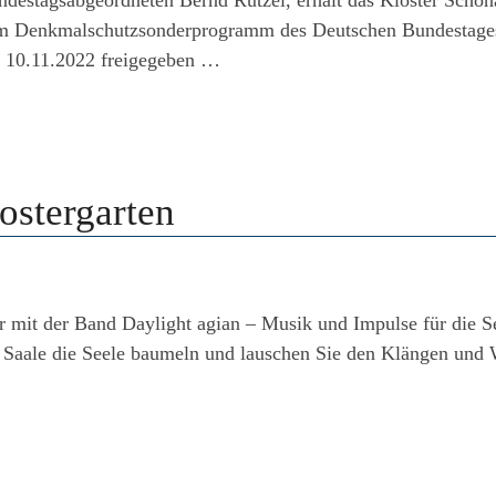
estagsabgeordneten Bernd Rützel, erhält das Kloster Schöna
dem Denkmalschutzsonderprogramm des Deutschen Bundestages.
m 10.11.2022 freigegeben …
ostergarten
 mit der Band Daylight agian – Musik und Impulse für die Se
 Saale die Seele baumeln und lauschen Sie den Klängen und 